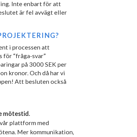
ng. Inte enbart för att
slutet är fel avvägt eller
PROJEKTERING?
ent i processen att
 för “fråga-svar”
paringar på 3000 SEK per
jon kronor. Och då har vi
ppen! Att besluten också
 mötestid.
t vår plattform med
 mötena. Mer kommunikation,