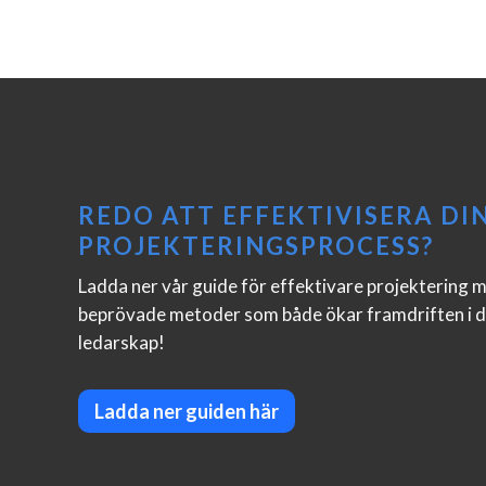
REDO ATT EFFEKTIVISERA DI
PROJEKTERINGSPROCESS?
Ladda ner vår guide för effektivare projektering 
beprövade metoder som både ökar framdriften i di
ledarskap!
Ladda ner guiden här