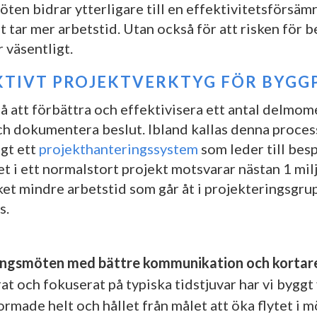
n bidrar ytterligare till en effektivitetsförsämri
 tar mer arbetstid. Utan också för att risken för be
 väsentligt.
KTIVT PROJEKTVERKTYG FÖR BYGG
på att förbättra och effektivisera ett antal delmom
h dokumentera beslut. Ibland kallas denna process
gt ett
projekthanteringssystem
som leder till bes
et i ett normalstort projekt motsvarar nästan 1 mil
et mindre arbetstid som går åt i projekteringsgru
s.
ingsmöten med bättre kommunikation och kortare
rat och fokuserat på typiska tidstjuvar har vi bygg
ormade helt och hållet från målet att öka flytet i