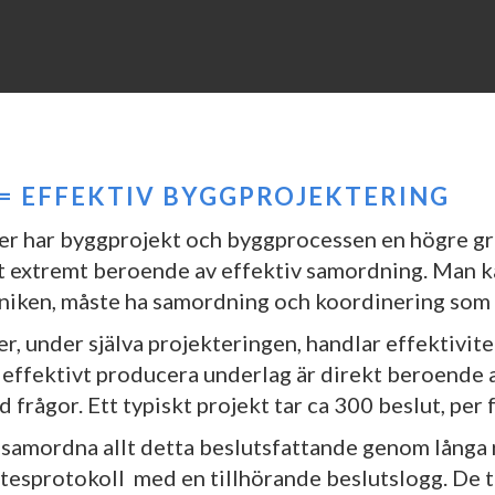
 = EFFEKTIV BYGGPROJEKTERING
r har byggprojekt och byggprocessen en högre gr
t extremt beroende av effektiv samordning. Man ka
kniken, måste ha samordning och koordinering so
r, under själva projekteringen, handlar effektivite
effektivt producera underlag är direkt beroende av
 frågor. Ett typiskt projekt tar ca 300 beslut, per 
tt samordna allt detta beslutsfattande genom långa 
sprotokoll med en tillhörande beslutslogg. De t