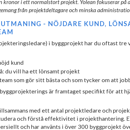
n kronor i ett normalstort projekt. Yolean fokuserar på 
mang från projektdeltagare och minska administration
 UTMANING - NÖJDARE KUND, LÖN
EAM
jekteringsledare) i byggprojekt har du oftast tre v
 nöjd kund
: du vill ha ett lönsamt projekt
 team som gör sitt bästa och som tycker om att jobb
byggprojekterings är framtaget specifikt för att hj
tillsammans med ett antal projektledare och proje
udera och förstå effektivitet i projekthantering. E
rsiellt och har använts i över 300 byggprojekt öv