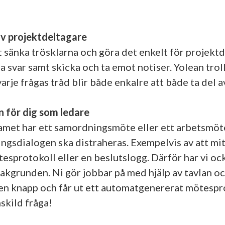
v projektdeltagare
t sänka trösklarna och göra det enkelt för projektde
svar samt skicka och ta emot notiser. Yolean troll
rje frågas tråd blir både enkalre att både ta del av
n för dig som ledare
met har ett samordningsmöte eller ett arbetsmöte v
ngsdialogen ska distraheras. Exempelvis av att mitt
esprotokoll eller en beslutslogg. Därför har vi oc
kgrunden. Ni gör jobbar på med hjälp av tavlan oc
å en knapp och får ut ett automatgenererat mötesp
nskild fråga!