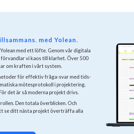
tillsammans. med Yolean.
 Yolean med ett löfte. Genom vår digitala
förvandlar vi kaos till klarhet. Över 500
ar om kraften i vårt system.
metoder för effektiv fråga-svar med tids-
atiska mötesprotokoll i projektering.
För det är så moderna projekt drivs.
rollen. Den totala överblicken. Och
tt se ditt nästa projekt överträffa alla