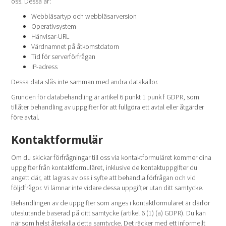
oss. Dessa är:
Webbläsartyp och webbläsarversion
Operativsystem
Hänvisar-URL
Värdnamnet på åtkomstdatorn
Tid för serverförfrågan
IP-adress
Dessa data slås inte samman med andra datakällor.
Grunden för databehandling är artikel 6 punkt 1 punk f GDPR, som
tillåter behandling av uppgifter för att fullgöra ett avtal eller åtgärder
före avtal.
Kontaktformulär
Om du skickar förfrågningar till oss via kontaktformuläret kommer dina
uppgifter från kontaktformuläret, inklusive de kontaktuppgifter du
angett där, att lagras av oss i syfte att behandla förfrågan och vid
följdfrågor. Vi lämnar inte vidare dessa uppgifter utan ditt samtycke.
Behandlingen av de uppgifter som anges i kontaktformuläret är därför
uteslutande baserad på ditt samtycke (artikel 6 (1) (a) GDPR). Du kan
när som helst återkalla detta samtycke. Det räcker med ett informellt