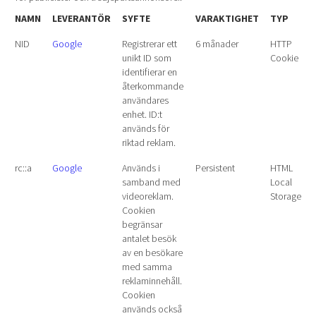
NAMN
LEVERANTÖR
SYFTE
VARAKTIGHET
TYP
NID
Google
Registrerar ett
6 månader
HTTP
unikt ID som
Cookie
identifierar en
återkommande
användares
enhet. ID:t
används för
riktad reklam.
rc::a
Google
Används i
Persistent
HTML
samband med
Local
videoreklam.
Storage
Cookien
begränsar
antalet besök
av en besökare
med samma
reklaminnehåll.
Cookien
används också