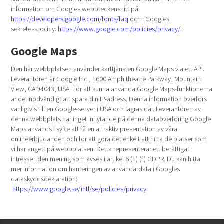
information om Googles webbteckensnitt på
https://developers.google.com/fonts/faq
och i Googles
sekretesspolicy:
https://www.google.com/policies/privacy/
.
Google Maps
Den här webbplatsen använder karttjänsten Google Maps via ett API.
Leverantören är Google Inc., 1600 Amphitheatre Parkway, Mountain
View, CA 94043, USA. För att kunna använda Google Maps-funktionerna
är det nödvändigt att spara din IP-adress. Denna information överförs
vanligtvis till en Google-server i USA och lagras där. Leverantören av
denna webbplats har inget inflytande på denna dataöverföring Google
Maps används i syfte att få en attraktiv presentation av våra
onlineerbjudanden och för att göra det enkelt att hitta de platser som
vi har angett på webbplatsen. Detta representerar ett berättigat
intresse i den mening som avses i artikel 6 (1) (f) GDPR. Du kan hitta
mer information om hanteringen av användardata i Googles
dataskyddsdeklaration:
https://www.google.se/intl/se/policies/privacy