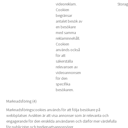
videoreklam.
Stora
Cookien
begränsar
antalet besök av
en besökare
med samma
reklaminnehåll.
Cookien
används också
för att
säkerställa
relevansen av
videoannonsen
för den
specifika
besökaren.
Marknadsföring (4)
Marknadsföringscookies används för att följa besökare på
webbplatser. Avsikten är att visa annonser som är relevanta och
engagerande för den enskilda användaren och därför mer värdefulla
för publicister och tredjepartsannonsörer.