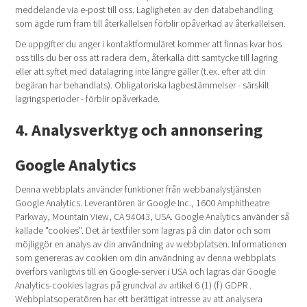
meddelande via e-post till oss. Lagligheten av den databehandling
som ägde rum fram till återkallelsen förblir opåverkad av återkallelsen.
De uppgifter du anger i kontaktformuläret kommer att finnas kvar hos
oss tills du ber oss att radera dem, återkalla ditt samtycke till lagring
eller att syftet med datalagring inte längre gäller (t.ex. efter att din
begäran har behandlats). Obligatoriska lagbestämmelser - särskilt
lagringsperioder - förblir opåverkade.
4. Analysverktyg och annonsering
Google Analytics
Denna webbplats använder funktioner från webbanalystjänsten
Google Analytics. Leverantören är Google Inc., 1600 Amphitheatre
Parkway, Mountain View, CA 94043, USA. Google Analytics använder så
kallade "cookies". Det är textfiler som lagras på din dator och som
möjliggör en analys av din användning av webbplatsen. Informationen
som genereras av cookien om din användning av denna webbplats
överförs vanligtvis till en Google-server i USA och lagras där Google
Analytics-cookies lagras på grundval av artikel 6 (1) (f) GDPR .
Webbplatsoperatören har ett berättigat intresse av att analysera