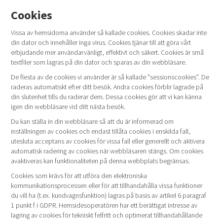
Cookies
Vissa av hemsidorna använder så kallade cookies. Cookies skadar inte
din dator och innehåller inga virus. Cookies tjänar till att göra vårt
erbjudande mer användarvänligt, effektivt och säkert. Cookies är små
textfiler som lagras på din dator och sparas av din webbläsare.
De flesta av de cookies vi använder är så kallade "sessionscookies". De
raderas automatiskt efter ditt besök. Andra cookies förblir lagrade på
din slutenhet tills du raderar dem. Dessa cookies gör att vi kan känna
igen din webbläsare vid ditt nästa besök.
Du kan ställa in din webbläsare så att du är informerad om
inställningen av cookies och endast tillåta cookies i enskilda fall,
utesluta acceptans av cookies för vissa fall eller generellt och aktivera
automatisk radering av cookies när webbläsaren stängs. Om cookies
avaktiveras kan funktionaliteten på denna webbplats begränsas.
Cookies som krävs för att utföra den elektroniska
kommunikationsprocessen eller för att tillhandahålla vissa funktioner
du vill ha (t.ex. kundvagnsfunktion) lagras på basis av artikel 6 paragraf
1 punkt f i GDPR. Hemsidesoperatören har ett berättigat intresse av
lagring av cookies för tekniskt felfritt och optimerat tillhandahållande