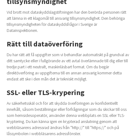
tillsynsmyndighet
Vid brott mot dataskyddslagstiftningen har den berörda personen rätt
att lämna in ett klagomål till ansvarig tillsynsmyndighet. Den behöriga
tillsynsmyndigheten för dataskyddsfrågor i Sverige är
Datainspektionen.
Rätt till dataöverföring
Du har rätt att få uppgifter som vi behandlar automatiskt på grundval av
ditt samtycke eller i fullgörande av ett avtal överlämnade till dig eller till
tredje part i ett neutralt, maskinläsbart format. Om du begär
direktöverföring av uppgifterna till en annan ansvarig kommer detta
endast att ske i den mån det är tekniskt möjligt.
SSL- eller TLS-krypering
Av säkerhetsskäl och för att skydda överföringen av konfidentiellt
innehåll, såsom beställningar eller förfrågningar som du skickar till oss
som hemsidesoperatör, använder denna webbplats en SSL eller TLS-
kryptering. Du kan känna igen en krypterad anslutning genom att
webbläsarens adressrad ändras från "http://" till "https://" och på
låssymbolen i webbläsarens adressfönster.