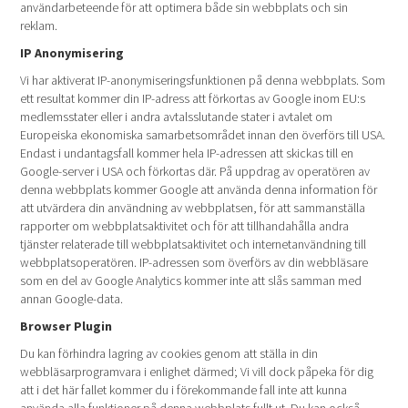
användarbeteende för att optimera både sin webbplats och sin
reklam.
IP Anonymisering
Vi har aktiverat IP-anonymiseringsfunktionen på denna webbplats. Som
ett resultat kommer din IP-adress att förkortas av Google inom EU:s
medlemsstater eller i andra avtalsslutande stater i avtalet om
Europeiska ekonomiska samarbetsområdet innan den överförs till USA.
Endast i undantagsfall kommer hela IP-adressen att skickas till en
Google-server i USA och förkortas där. På uppdrag av operatören av
denna webbplats kommer Google att använda denna information för
att utvärdera din användning av webbplatsen, för att sammanställa
rapporter om webbplatsaktivitet och för att tillhandahålla andra
tjänster relaterade till webbplatsaktivitet och internetanvändning till
webbplatsoperatören. IP-adressen som överförs av din webbläsare
som en del av Google Analytics kommer inte att slås samman med
annan Google-data.
Browser Plugin
Du kan förhindra lagring av cookies genom att ställa in din
webbläsarprogramvara i enlighet därmed; Vi vill dock påpeka för dig
att i det här fallet kommer du i förekommande fall inte att kunna