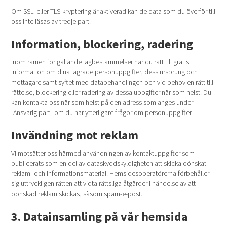
Om SSL- eller TLS-kryptering är aktiverad kan de data som du överför till
oss inte läsas av tredje part.
Information, blockering, radering
Inom ramen för gällande lagbestämmelser har du rätt till gratis
information om dina lagrade personuppgifter, dess ursprung och
mottagare samt syftet med databehandlingen och vid behov en rätt till
rättelse, blockering eller radering av dessa uppgifter när som helst. Du
kan kontakta oss när som helst på den adress som anges under
"Ansvarig part" om du har ytterligare frågor om personuppgifter.
Invändning mot reklam
Vi motsätter oss härmed användningen av kontaktuppgifter som
publicerats som en del av dataskyddskyldigheten att skicka oönskat
reklam- och informationsmaterial. Hemsidesoperatörerna förbehåller
sig uttryckligen rätten att vidta rättsliga åtgärder i händelse av att
oönskad reklam skickas, såsom spam-e-post.
3. Datainsamling på vår hemsida