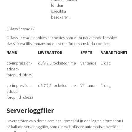
för den
specifika
besökaren.
Oklassificerad (2)
Oklassificerade cookies är cookies som vi för närvarande försöker
klassificera tillsammans med leverantörer av enskilda cookies.
NAMN
LEVERANTÖR
SYFTE
VARAKTIGHET
cp-impression-
d6f7i2j5.rocketcdn.me
Väntande
1 dag
added-
forcp_id_9f6e9
cp-impression-
d6f7i2j5.rocketcdn.me
Väntande
1 dag
added-
forcp_id_c5e33
Serverloggfiler
Leverantören av sidorna samlar automatiskt in och lagrar information i
så kallade serverloggfiler, som din webbläsare automatiskt överför till