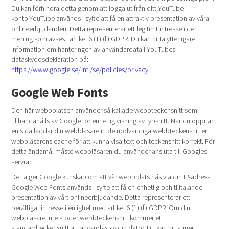
Du kan förhindra detta genom att logga ut från ditt YouTube-
konto.YouTube används i syfte att få en attraktiv presentation av våra
onlineerbjudanden. Detta representerar ett legitimt intresse i den
mening som avses i artikel 6 (1) (f) GDPR. Du kan hitta ytterligare
information om hanteringen av användardata i YouTubes
dataskyddsdeklaration på:
https://www.google.se/intl/se/policies/privacy
Google Web Fonts
Den här webbplatsen använder så kallade webbteckensnitt som
tillhandahålls av Google för enhetlig visning av typsnitt. När du öppnar
en sida laddar din webbläsare in de nödvändiga webbteckensnitten i
webbläsarens cache för att kunna visa text och teckensnitt korrekt. För
detta ändamål måste webbläsaren du använder ansluta till Googles
servrar.
Detta ger Google kunskap om att vår webbplats nås via din IP-adress.
Google Web Fonts används i syfte att få en enhetlig och tilltalande
presentation av vårt onlineerbjudande. Detta representerar ett
berättigat intresse i enlighet med artikel 6 (1) (f) GDPR. Om din
webbläsare inte stöder webbteckensnitt kommer ett
standardteckensnitt att användas av din dator. Du kan hitta mer