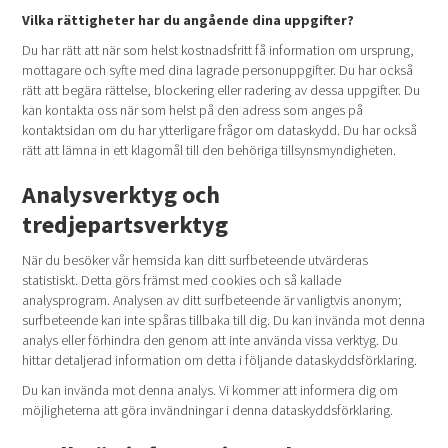
Vilka rättigheter har du angående dina uppgifter?
Du har rätt att när som helst kostnadsfritt få information om ursprung,
mottagare och syfte med dina lagrade personuppgifter. Du har också
rätt att begära rättelse, blockering eller radering av dessa uppgifter. Du
kan kontakta oss när som helst på den adress som anges på
kontaktsidan om du har ytterligare frågor om dataskydd. Du har också
rätt att lämna in ett klagomål till den behöriga tillsynsmyndigheten.
Analysverktyg och
tredjepartsverktyg
När du besöker vår hemsida kan ditt surfbeteende utvärderas
statistiskt. Detta görs främst med cookies och så kallade
analysprogram. Analysen av ditt surfbeteende är vanligtvis anonym;
surfbeteende kan inte spåras tillbaka till dig. Du kan invända mot denna
analys eller förhindra den genom att inte använda vissa verktyg. Du
hittar detaljerad information om detta i följande dataskyddsförklaring.
Du kan invända mot denna analys. Vi kommer att informera dig om
möjligheterna att göra invändningar i denna dataskyddsförklaring.