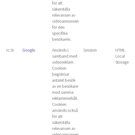
för att
säkerställa
relevansen av
videoannonsen
för den
specifika
besökaren.
rc::b
Google
Används i
Session
HTML
samband med
Local
videoreklam.
Storage
Cookien
begränsar
antalet besök
av en besökare
med samma
reklaminnehåll.
Cookien
används också
för att
säkerställa
relevansen av
videoannonsen