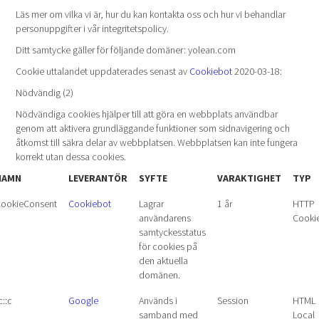
Läs mer om vilka vi är, hur du kan kontakta oss och hur vi behandlar
personuppgifter i vår integritetspolicy.
Ditt samtycke gäller för följande domäner: yolean.com
Cookie uttalandet uppdaterades senast av
Cookiebot
2020-03-18:
Nödvändig (2)
Nödvändiga cookies hjälper till att göra en webbplats användbar
genom att aktivera grundläggande funktioner som sidnavigering och
åtkomst till säkra delar av webbplatsen. Webbplatsen kan inte fungera
korrekt utan dessa cookies.
NAMN
LEVERANTÖR
SYFTE
VARAKTIGHET
TYP
ookieConsent
Cookiebot
Lagrar
1 år
HTTP
användarens
Cooki
samtyckesstatus
för cookies på
den aktuella
domänen.
c::c
Google
Används i
Session
HTML
samband med
Local