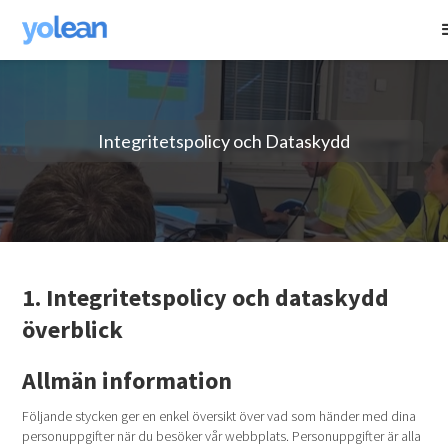
Integritetspolicy och Dataskydd
1. Integritetspolicy och dataskydd
överblick
Allmän information
Följande stycken ger en enkel översikt över vad som händer med dina
personuppgifter när du besöker vår webbplats. Personuppgifter är alla