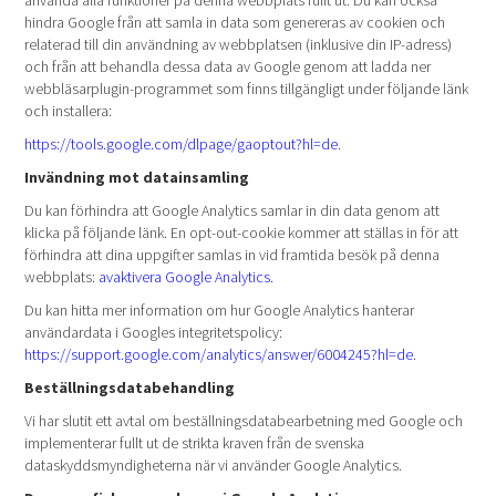
använda alla funktioner på denna webbplats fullt ut. Du kan också
hindra Google från att samla in data som genereras av cookien och
relaterad till din användning av webbplatsen (inklusive din IP-adress)
och från att behandla dessa data av Google genom att ladda ner
webbläsarplugin-programmet som finns tillgängligt under följande länk
och installera:
https://tools.google.com/dlpage/gaoptout?hl=de
.
Invändning mot datainsamling
Du kan förhindra att Google Analytics samlar in din data genom att
klicka på följande länk. En opt-out-cookie kommer att ställas in för att
förhindra att dina uppgifter samlas in vid framtida besök på denna
webbplats:
avaktivera Google Analytics.
Du kan hitta mer information om hur Google Analytics hanterar
användardata i Googles integritetspolicy:
https://support.google.com/analytics/answer/6004245?hl=de
.
Beställningsdatabehandling
Vi har slutit ett avtal om beställningsdatabearbetning med Google och
implementerar fullt ut de strikta kraven från de svenska
dataskyddsmyndigheterna när vi använder Google Analytics.