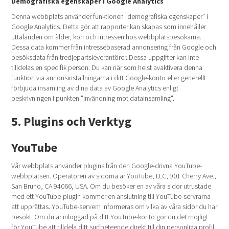
Demografiska egenskaper i Google Analytics
Denna webbplats använder funktionen "demografiska egenskaper" i
Google Analytics. Detta gör att rapporter kan skapas som innehåller
uttalanden om ålder, kön och intressen hos webbplatsbesökarna.
Dessa data kommer från intressebaserad annonsering från Google och
besöksdata från tredjepartsleverantörer. Dessa uppgifter kan inte
tilldelas en specifik person. Du kan när som helst avaktivera denna
funktion via annonsinställningarna i ditt Google-konto eller generellt
förbjuda insamling av dina data av Google Analytics enligt
beskrivningen i punkten "Invändning mot datainsamling".
5. Plugins och Verktyg
YouTube
Vår webbplats använder plugins från den Google-drivna YouTube-
webbplatsen. Operatören av sidorna är YouTube, LLC, 901 Cherry Ave.,
San Bruno, CA 94066, USA. Om du besöker en av våra sidor utrustade
med ett YouTube-plugin kommer en anslutning till YouTube-servrarna
att upprättas. YouTube-servern informeras om vilka av våra sidor du har
besökt. Om du är inloggad på ditt YouTube-konto gör du det möjligt
för YouTube att tilldela ditt surfbeteende direkt till din personliga profil.