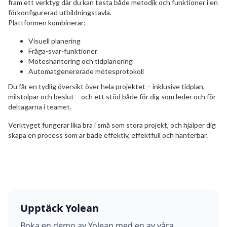
fram ett verktyg där du kan testa både metodik och funktioner i en
förkonfigurerad utbildningstavla.
Plattformen kombinerar:
Visuell planering
Fråga-svar-funktioner
Möteshantering och tidplanering
Automatgenererade mötesprotokoll
Du får en tydlig översikt över hela projektet – inklusive tidplan,
milstolpar och beslut – och ett stöd både för dig som leder och för
deltagarna i teamet.
Verktyget fungerar lika bra i små som stora projekt, och hjälper dig
skapa en process som är både effektiv, effektfull och hanterbar.
Upptäck Yolean
Boka en demo av Yolean med en av våra